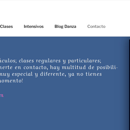
Clases
Intensivos
Blog Danza
Contacto
­los; clases reg­u­lares y par­tic­u­lares;
rte en con­tacto, hay mul­ti­tud de posi­bil­i­
uy espe­cial y diferente, ya no tienes
momento!
om