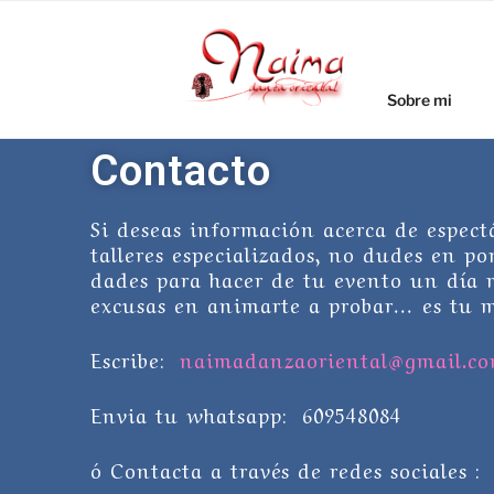
Sobre mi
Contacto
Si deseas infor­ma­ción acerca de espec­tácu
talleres especializados, no dudes en pon­e
dades para hacer de tu evento un día m
excusas en animarte a probar… es tu 
Escribe:
naimadanzaoriental@gmail.c
Envia tu whatsapp: 609548084
ó Contacta a través de redes sociales :